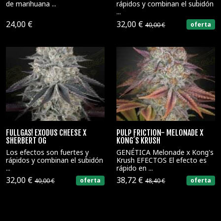
de marihuana ...
rápidos y combinan el subidón
...
24,00 €
32,00 €
oferta
40,00 €
FULLGAS! EXODUS CHEESE X
PULP FRICTION- MELONADE X
SHERBERT OG
KONG´S KRUSH
Los efectos son fuertes y
GENÉTICA Melonade x Kong's
rápidos y combinan el subidón
Krush EFECTOS El efecto es
...
rápido en ...
32,00 €
38,72 €
oferta
oferta
40,00 €
48,40 €