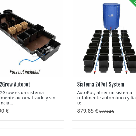
o
y2Grow Autopot
Sistema 24Pot System
2Grow es un sistema
AutoPot, al ser un sistema
lmente automatizado y sin
totalmente automático y fia
ncia ...
te ...
00 €
879,85 €
977,62 €