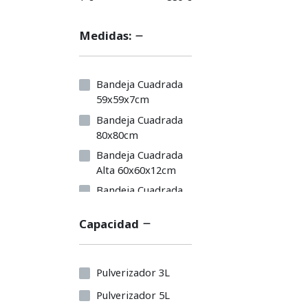
Medidas:
Bandeja Cuadrada
59x59x7cm
Bandeja Cuadrada
80x80cm
Bandeja Cuadrada
Alta 60x60x12cm
Bandeja Cuadrada
Grande 1.20x1.20mt
Capacidad
Bandeja Cuadrada
Grande 1x1mt
Bandeja Plastico
Pulverizador 3L
Vacia (24mm) 144
Alv
Pulverizador 5L