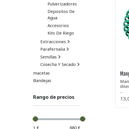
Pulverizadores
Depositos De
Agua
Accesorios
Kits De Riego
Extracciones
Parafernalia
Semillas
Cosecha Y Secado
macetas
Mang
Bandejas
Mang
dise
...
Rango de precios
13,
1 €
880 €