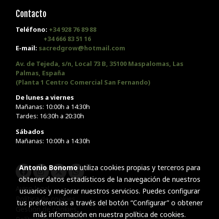
Contacto
Teléfono:
+34 928 76 89 88
+34 666 83 51 16
E-mail:
sacredgrow@hotmail.com
Av. de Tejeda, s/n, Local 73 B, 35100 Maspalomas, Las
Palmas, España
(Planta 1 Centro Comercial San Fernando)
De lunes a viernes
Mañanas: 10:00h a 14:30h
Tardes: 16:30h a 20:30h
Sábados
Mañanas: 10:00h a 14:30h
Antonio Bonomo
utiliza cookies propias y terceros para
obtener datos estadísticos de la navegación de nuestros
Aviso legal
usuarios y mejorar nuestros servicios. Puedes configurar
Política de cookies
tus preferencias a través del botón “Configurar” o obtener
Gestión de cookies
más información en nuestra
política de cookies
.