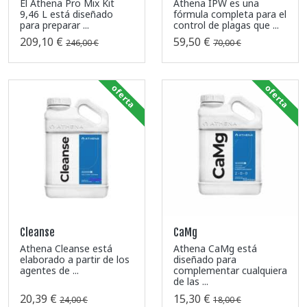
El Athena Pro Mix Kit
Athena IPW es una
9,46 L está diseñado
fórmula completa para el
para preparar ...
control de plagas que ...
209,10 €
59,50 €
246,00 €
70,00 €
oferta
oferta
Cleanse
CaMg
Athena Cleanse está
Athena CaMg está
elaborado a partir de los
diseñado para
agentes de ...
complementar cualquiera
de las ...
20,39 €
15,30 €
24,00 €
18,00 €