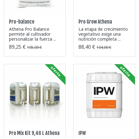
Pro-balance
Pro Grow Athena
Athena Pro Balance
La etapa de crecimiento
permite al cultivador
vegetativo exige una
personalizar la fuerza ...
nutrición completa ...
89,25 €
88,40 €
105,00 €
104,00 €
oferta
oferta
Pro Mix Kit 9,46 L Athena
IPW