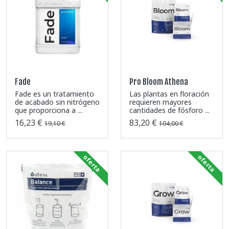
Fade
Pro Bloom Athena
Fade es un tratamiento
Las plantas en floración
de acabado sin nitrógeno
requieren mayores
que proporciona a ...
cantidades de fósforo ...
16,23 €
83,20 €
19,10 €
104,00 €
oferta
oferta