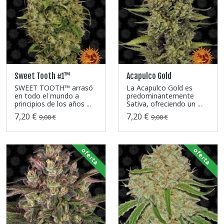
Sweet Tooth #1™
Acapulco Gold
SWEET TOOTH™ arrasó
La Acapulco Gold es
en todo el mundo a
predominantemente
principios de los años ...
Sativa, ofreciendo un ...
7,20 €
7,20 €
9,00 €
9,00 €
oferta
oferta