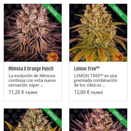
oferta
oferta
Mimosa X Orange Punch
Lemon Tree™
La evolución de Mimosa
LEMON TREE™ es una
continúa con esta nueva
premiada combinación
sensación súper ...
de los clásicos ...
11,20 €
12,00 €
14,00 €
15,00 €
oferta
oferta