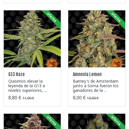
oferta
oferta
G13 Haze
Amnesia Lemon
Quisimos elevar la
Barney's de Amsterdam
leyenda de la G13 a
junto a Soma fueron los
niveles superiores, ...
ganadores de la ...
8,80 €
8,00 €
11,00 €
10,00 €
oferta
oferta