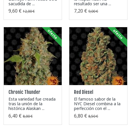
sacudida de ...
resultado ser una ...
9,60 €
7,20 €
12,00 €
9,00 €
oferta
oferta
Chronic Thunder
Red Diesel
Esta variedad fue creada
El famoso sabor de la
tras la unión de la
NYC Diesel combina a la
histórica Alaskan ...
perfección con el ...
6,40 €
6,80 €
8,00 €
8,50 €