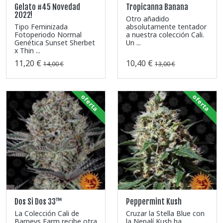
Gelato #45 Novedad
Tropicanna Banana
2022!
Otro añadido
Tipo Feminizada
absolutamente tentador
Fotoperiodo Normal
a nuestra colección Cali.
Genética Sunset Sherbet
Un ...
x Thin ...
11,20 €
10,40 €
14,00 €
13,00 €
oferta
oferta
Dos Si Dos 33™
Peppermint Kush
La Colección Cali de
Cruzar la Stella Blue con
Barneys Farm recibe otra
la Nepalí Kush ha