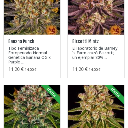
Banana Punch
Biscotti Mintz
Tipo Feminizada
El laboratorio de Barney
Fotoperiodo Normal
´s Farm cruzó Biscotti;
Genética Banana OG x
un ejemplar 80% ...
Purple ...
11,20 €
11,20 €
14,00 €
14,00 €
oferta
oferta