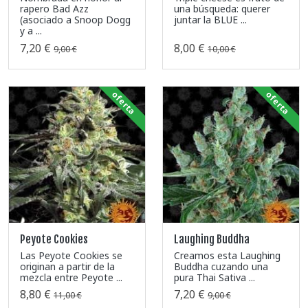
rapero Bad Azz
una búsqueda: querer
(asociado a Snoop Dogg
juntar la BLUE ...
y a ...
7,20 €
8,00 €
9,00 €
10,00 €
oferta
oferta
Peyote Cookies
Laughing Buddha
Las Peyote Cookies se
Creamos esta Laughing
originan a partir de la
Buddha cuzando una
mezcla entre Peyote ...
pura Thai Sativa ...
8,80 €
7,20 €
11,00 €
9,00 €