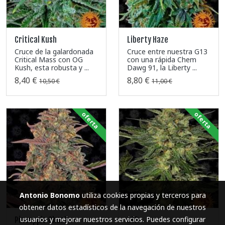
Critical Kush
Liberty Haze
Cruce de la galardonada
Cruce entre nuestra G13
Critical Mass con OG
con una rápida Chem
Kush, esta robusta y ...
Dawg 91, la Liberty ...
8,40 €
8,80 €
10,50 €
11,00 €
oferta
oferta
Antonio Bonomo
utiliza cookies propias y terceros para
obtener datos estadísticos de la navegación de nuestros
usuarios y mejorar nuestros servicios. Puedes configurar
Pineapple Chunk
LSD