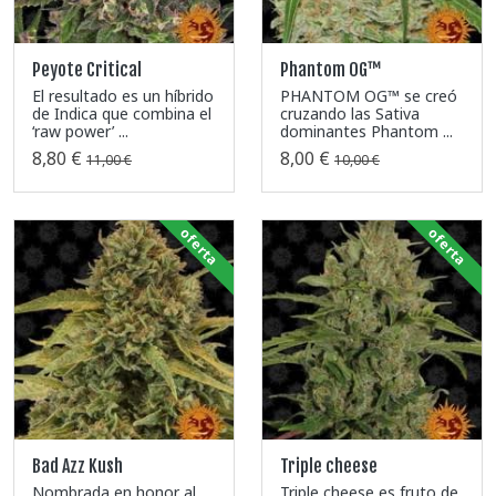
Peyote Critical
Phantom OG™
El resultado es un híbrido
PHANTOM OG™ se creó
de Indica que combina el
cruzando las Sativa
‘raw power’ ...
dominantes Phantom ...
8,80 €
8,00 €
11,00 €
10,00 €
oferta
oferta
Bad Azz Kush
Triple cheese
Nombrada en honor al
Triple cheese es fruto de