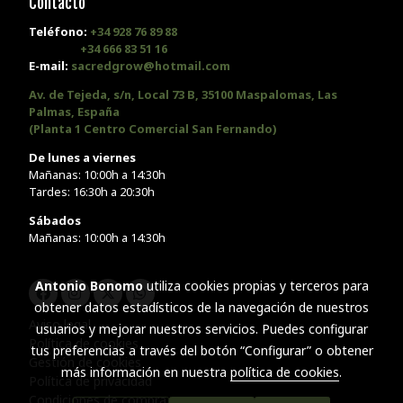
Contacto
Teléfono:
+34 928 76 89 88
+34 666 83 51 16
E-mail:
sacredgrow@hotmail.com
Av. de Tejeda, s/n, Local 73 B, 35100 Maspalomas, Las
Palmas, España
(Planta 1 Centro Comercial San Fernando)
De lunes a viernes
Mañanas: 10:00h a 14:30h
Tardes: 16:30h a 20:30h
Sábados
Mañanas: 10:00h a 14:30h
Antonio Bonomo
utiliza cookies propias y terceros para
obtener datos estadísticos de la navegación de nuestros
Aviso legal
usuarios y mejorar nuestros servicios. Puedes configurar
Política de cookies
tus preferencias a través del botón “Configurar” o obtener
Gestión de cookies
más información en nuestra
política de cookies
.
Política de privacidad
Condiciones de compra