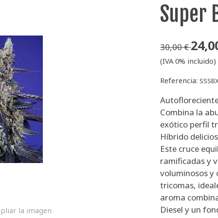
Super 
24,0
30,00 €
(IVA 0% incluido)
Referencia:
SSSB
Autofloreciente
Combina la abu
exótico perfil
Híbrido delicio
Este cruce equ
ramificadas y v
voluminosos y 
tricomas, ideal
aroma combina 
Diesel y un fon
pliar la imagen