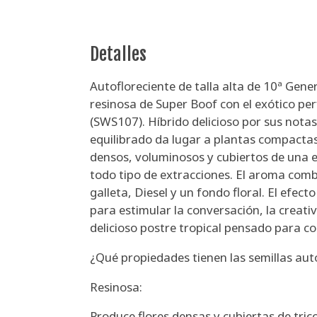
Detalles
Autofloreciente de talla alta de 10ª Gen
resinosa de Super Boof con el exótico pe
(SWS107). Híbrido delicioso por sus notas
equilibrado da lugar a plantas compactas
densos, voluminosos y cubiertos de una e
todo tipo de extracciones. El aroma com
galleta, Diesel y un fondo floral. El efect
para estimular la conversación, la creati
delicioso postre tropical pensado para co
¿Qué propiedades tienen las semillas aut
Resinosa:
Produce flores densas y cubiertas de tric