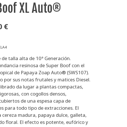
Boof XL Auto®
0 €
XLA4
 de talla alta de 10ª Generación.
ndancia resinosa de Super Boof con el
 tropical de Papaya Zoap Auto® (SWS107).
so por sus notas frutales y matices Diesel.
ilibrado da lugar a plantas compactas,
igorosas, con cogollos densos,
cubiertos de una espesa capa de
es para todo tipo de extracciones. El
cereza madura, papaya dulce, galleta,
do floral. El efecto es potente, eufórico y