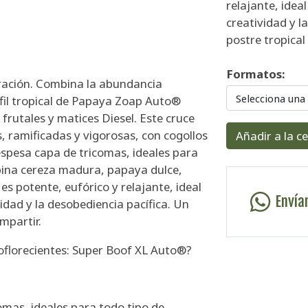
relajante, idea
creatividad y l
postre tropica
Formatos:
eración. Combina la abundancia
Selecciona una
rfil tropical de Papaya Zoap Auto®
 frutales y matices Diesel. Este cruce
, ramificadas y vigorosas, con cogollos
Añadir a la c
spesa capa de tricomas, ideales para
bina cereza madura, papaya dulce,
o es potente, eufórico y relajante, ideal
Envía
vidad y la desobediencia pacífica. Un
mpartir.
oflorecientes: Super Boof XL Auto®?
omas, ideales para todo tipo de