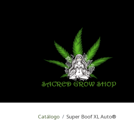
Catálogo
Super Boof XL Auto®