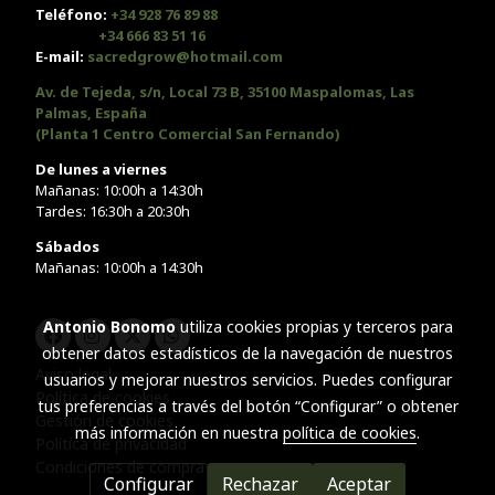
Teléfono:
+34 928 76 89 88
+34 666 83 51 16
E-mail:
sacredgrow@hotmail.com
Av. de Tejeda, s/n, Local 73 B, 35100 Maspalomas, Las
Palmas, España
(Planta 1 Centro Comercial San Fernando)
De lunes a viernes
Mañanas: 10:00h a 14:30h
Tardes: 16:30h a 20:30h
Sábados
Mañanas: 10:00h a 14:30h
Antonio Bonomo
utiliza cookies propias y terceros para
obtener datos estadísticos de la navegación de nuestros
Aviso legal
usuarios y mejorar nuestros servicios. Puedes configurar
Política de cookies
tus preferencias a través del botón “Configurar” o obtener
Gestión de cookies
más información en nuestra
política de cookies
.
Política de privacidad
Condiciones de compra
Configurar
Rechazar
Aceptar