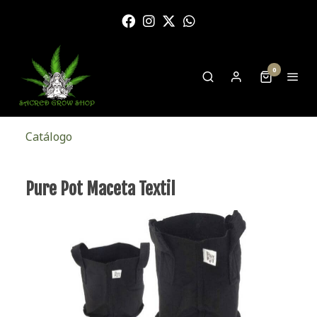
0
Catálogo
Pure Pot Maceta Textil