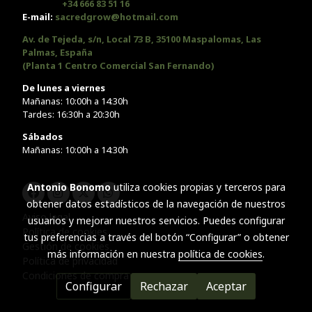
+34 666 83 51 16
E-mail:
sacredgrow@hotmail.com
Av. de Tejeda, s/n, Local 73 B, 35100 Maspalomas, Las
Palmas, España
(Planta 1 Centro Comercial San Fernando)
De lunes a viernes
Mañanas: 10:00h a 14:30h
Tardes: 16:30h a 20:30h
Sábados
Mañanas: 10:00h a 14:30h
Antonio Bonomo
utiliza cookies propias y terceros para
obtener datos estadísticos de la navegación de nuestros
Aviso legal
usuarios y mejorar nuestros servicios. Puedes configurar
Política de cookies
tus preferencias a través del botón “Configurar” o obtener
Gestión de cookies
más información en nuestra
política de cookies
.
Política de privacidad
Condiciones de compra
Configurar
Rechazar
Aceptar