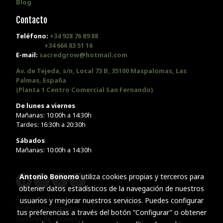
Blog
Contacto
Teléfono:
+34 928 76 89 88
+34 666 83 51 16
E-mail:
sacredgrow@hotmail.com
Av. de Tejeda, s/n, Local 73 B, 35100 Maspalomas, Las
Palmas, España
(Planta 1 Centro Comercial San Fernando)
De lunes a viernes
Mañanas: 10:00h a 14:30h
Tardes: 16:30h a 20:30h
Sábados
Mañanas: 10:00h a 14:30h
Antonio Bonomo
utiliza cookies propias y terceros para
obtener datos estadísticos de la navegación de nuestros
Aviso legal
usuarios y mejorar nuestros servicios. Puedes configurar
Política de cookies
tus preferencias a través del botón “Configurar” o obtener
Gestión de cookies