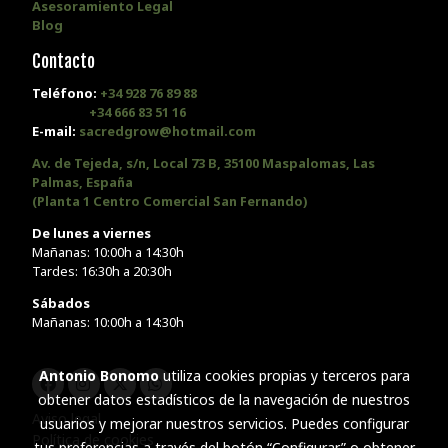
Asesoramiento Legal
Blog
Contacto
Teléfono:
+34 928 76 89 88
+34 666 83 51 16
E-mail:
sacredgrow@hotmail.com
Av. de Tejeda, s/n, Local 73 B, 35100 Maspalomas, Las
Palmas, España
(Planta 1 Centro Comercial San Fernando)
De lunes a viernes
Mañanas: 10:00h a 14:30h
Tardes: 16:30h a 20:30h
Sábados
Mañanas: 10:00h a 14:30h
Antonio Bonomo
utiliza cookies propias y terceros para
obtener datos estadísticos de la navegación de nuestros
Aviso legal
usuarios y mejorar nuestros servicios. Puedes configurar
Política de cookies
tus preferencias a través del botón “Configurar” o obtener