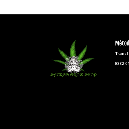
Métod
Transf
ES82 0