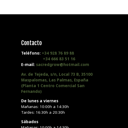
Contacto
Teléfono:
+34 928 76 89 88
+34 666 83 51 16
E-mail:
sacredgrow@hotmail.com
Av. de Tejeda, s/n, Local 73 B, 35100
Maspalomas, Las Palmas, España
(Planta 1 Centro Comercial San
Fernando)
De lunes a viernes
Mañanas: 10:00h a 14:30h
Tardes: 16:30h a 20:30h
Sábados
Mañanas: 10:00h a 14:30h