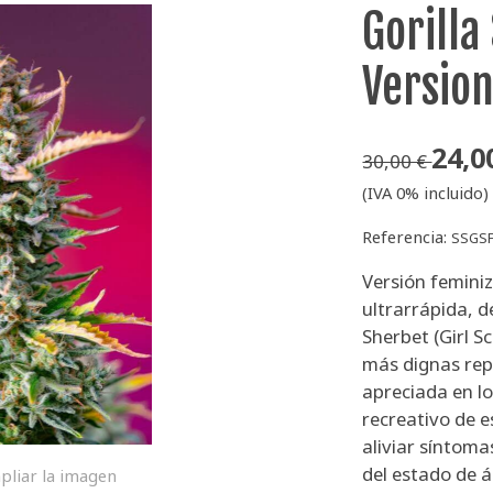
Gorilla
Versio
24,0
30,00 €
(IVA 0% incluido)
Referencia:
SSGS
Versión femini
ultrarrápida, 
Sherbet (Girl S
más dignas rep
apreciada en lo
recreativo de 
aliviar síntoma
del estado de 
pliar la imagen