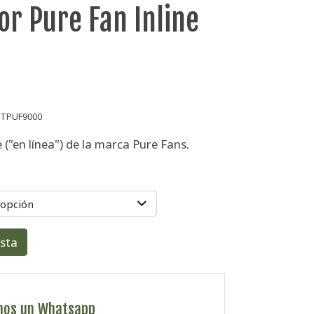
or Pure Fan Inline
XTPUF9000
e ("en línea") de la marca Pure Fans.
 opción
esta
nos un Whatsapp