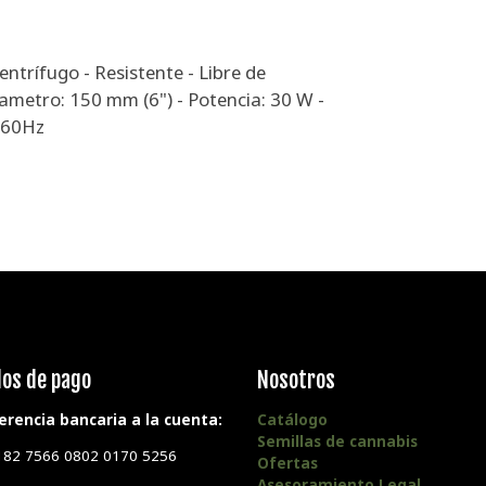
entrífugo - Resistente - Libre de
ametro: 150 mm (6") - Potencia: 30 W -
0-60Hz
os de pago
Nosotros
erencia bancaria a la cuenta:
Catálogo
Semillas de cannabis
182 7566 0802 0170 5256
Ofertas
Asesoramiento Legal