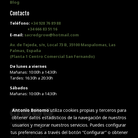
Blog
Contacto
Teléfono:
+34 928 76 89 88
+34 666 83 51 16
E-mail:
sacredgrow@hotmail.com
Av. de Tejeda, s/n, Local 73 B, 35100 Maspalomas, Las
Palmas, España
(Planta 1 Centro Comercial San Fernando)
De lunes a viernes
Mañanas: 10:00h a 14:30h
Tardes: 16:30h a 20:30h
Sábados
Mañanas: 10:00h a 14:30h
Antonio Bonomo
utiliza cookies propias y terceros para
obtener datos estadísticos de la navegación de nuestros
Aviso legal
usuarios y mejorar nuestros servicios. Puedes configurar
Política de cookies
tus preferencias a través del botón “Configurar” o obtener
Gestión de cookies