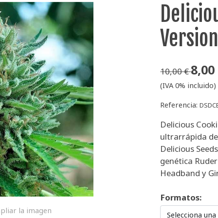
Delicio
Versio
8,00
10,00 €
(IVA 0% incluido)
Referencia:
DSDC
Delicious Cooki
ultrarrápida de
Delicious Seed
genética Ruder
Headband y Gir
Formatos:
pliar la imagen
Selecciona una