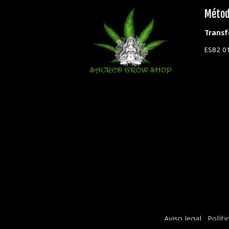
Métod
Transf
ES82 0
Aviso legal
Políti