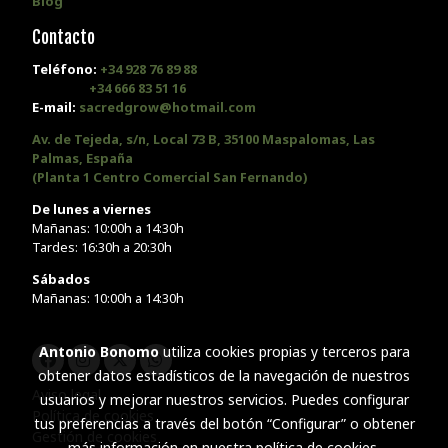
Blog
Contacto
Teléfono:
+34 928 76 89 88
+34 666 83 51 16
E-mail:
sacredgrow@hotmail.com
Av. de Tejeda, s/n, Local 73 B, 35100 Maspalomas, Las
Palmas, España
(Planta 1 Centro Comercial San Fernando)
De lunes a viernes
Mañanas: 10:00h a 14:30h
Tardes: 16:30h a 20:30h
Sábados
Mañanas: 10:00h a 14:30h
Antonio Bonomo
utiliza cookies propias y terceros para
obtener datos estadísticos de la navegación de nuestros
Aviso legal
usuarios y mejorar nuestros servicios. Puedes configurar
Política de cookies
tus preferencias a través del botón “Configurar” o obtener
Gestión de cookies
más información en nuestra
política de cookies
.