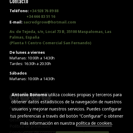
Contacto
Teléfono:
+34 928 76 89 88
+34 666 83 51 16
E-mail:
sacredgrow@hotmail.com
Av. de Tejeda, s/n, Local 73 B, 35100 Maspalomas, Las
Palmas, España
(Planta 1 Centro Comercial San Fernando)
De lunes a viernes
Mañanas: 10:00h a 14:30h
Tardes: 16:30h a 20:30h
Sábados
Mañanas: 10:00h a 14:30h
Antonio Bonomo
utiliza cookies propias y terceros para
obtener datos estadísticos de la navegación de nuestros
Aviso legal
usuarios y mejorar nuestros servicios. Puedes configurar
Política de cookies
tus preferencias a través del botón “Configurar” o obtener
Gestión de cookies
más información en nuestra
política de cookies
.
Política de privacidad
Condiciones de compra