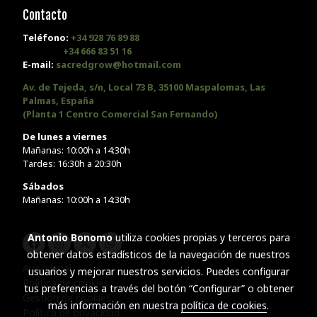
Contacto
Teléfono:
+34 928 76 89 88
+34 666 83 51 16
E-mail:
sacredgrow@hotmail.com
Av. de Tejeda, s/n, Local 73 B, 35100 Maspalomas, Las
Palmas, España
(Planta 1 Centro Comercial San Fernando)
De lunes a viernes
Mañanas: 10:00h a 14:30h
Tardes: 16:30h a 20:30h
Sábados
Mañanas: 10:00h a 14:30h
Antonio Bonomo
utiliza cookies propias y terceros para
obtener datos estadísticos de la navegación de nuestros
Aviso legal
usuarios y mejorar nuestros servicios. Puedes configurar
Política de cookies
tus preferencias a través del botón “Configurar” o obtener
Gestión de cookies
más información en nuestra
política de cookies
.
Política de privacidad