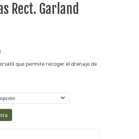
as Rect. Garland
1
rsátil que permite recoger el drenaje de
 opción
esta