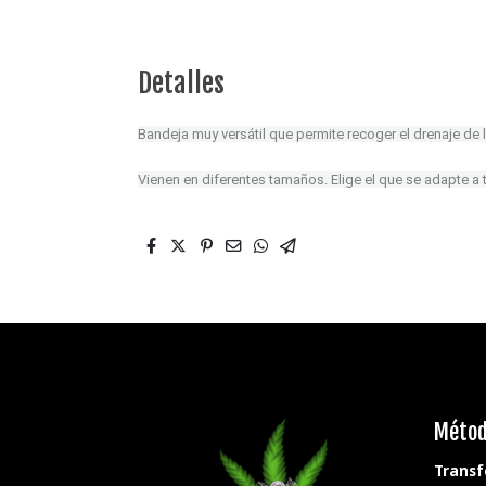
Detalles
Bandeja muy versátil que permite recoger el drenaje de 
Vienen en diferentes tamaños. Elige el que se adapte a t
Métod
Transf