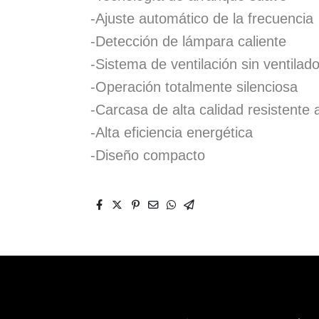
-Ajuste automático de la frecuencia
-Detección de lámpara caliente
-Sistema de ventilación sin ventilad
-Operación totalmente silenciosa
-Carcasa de alta calidad resistente 
-Alta eficiencia energética
-Diseño compacto