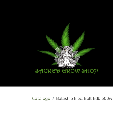
Catálogo
Balastro Elec. Bolt Edb 600w