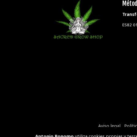
Métod
Transf
ES82 0
Aviso legal
Políti
Antonio Bonomo
utiliza cookies propias y ter