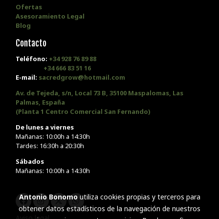
Ofertas
Asesoramiento Legal
Blog
Contacto
Teléfono:
+34 928 76 89 88
+34 666 83 51 16
E-mail:
sacredgrow@hotmail.com
Av. de Tejeda, s/n, Local 73 B, 35100 Maspalomas, Las
Palmas, España
(Planta 1 Centro Comercial San Fernando)
De lunes a viernes
Mañanas: 10:00h a 14:30h
Tardes: 16:30h a 20:30h
Sábados
Mañanas: 10:00h a 14:30h
Antonio Bonomo
utiliza cookies propias y terceros para
obtener datos estadísticos de la navegación de nuestros
Aviso legal