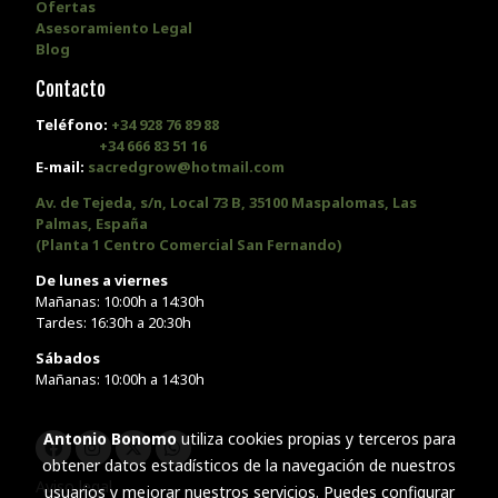
Ofertas
Asesoramiento Legal
Blog
Contacto
Teléfono:
+34 928 76 89 88
+34 666 83 51 16
E-mail:
sacredgrow@hotmail.com
Av. de Tejeda, s/n, Local 73 B, 35100 Maspalomas, Las
Palmas, España
(Planta 1 Centro Comercial San Fernando)
De lunes a viernes
Mañanas: 10:00h a 14:30h
Tardes: 16:30h a 20:30h
Sábados
Mañanas: 10:00h a 14:30h
Antonio Bonomo
utiliza cookies propias y terceros para
obtener datos estadísticos de la navegación de nuestros
Aviso legal
usuarios y mejorar nuestros servicios. Puedes configurar